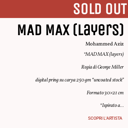
SOLD OUT
MAD MAX (layers)
Mohammed Aziz
*MAD MAX (layers)
Regia di George Miller
digital pring su carya 250 gm “uncoated stock”
Formato 30×21 cm
*Ispirato a…
SCOPRI L'ARTISTA