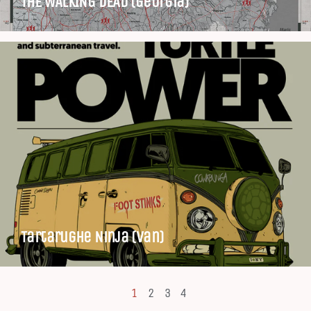
THE WALKING DEAD (Georgia)
Tartarughe Ninja (Van)
1
2
3
4