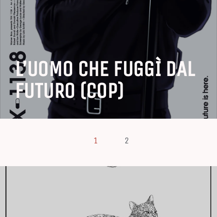
L’UOMO CHE FUGGÌ DAL
FUTURO (cop)
1
2