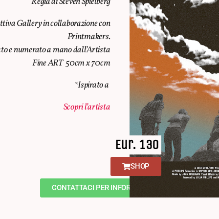
Regia di Steven Spielberg
ttiva Gallery in collaborazione con
Printmakers.
to e numerato a mano dall’Artista
Fine ART 50cm x 70cm
*Ispirato a
Scopri l’artista
Eur. 130
SHOP
CONTATTACI PER INFORMAZIONI