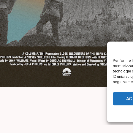
Per fornire 
memorizzare
tecnologie 
ID unici su 
negativament
AC