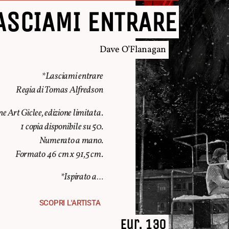
ASCIAMI ENTRARE
Dave O’Flanagan
*Lasciami entrare
Regia di Tomas Alfredson
e Art Giclee, edizione limitata.
1 copia disponibile su 50.
Numerato a mano.
Formato 46 cm x 91,5 cm.
*Ispirato a…
SCOPRI L'ARTISTA
Eur. 130