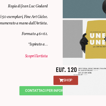
Regia di Jean Luc Godard
i 50 esemplari, Fine Art Giclee.
 numerato a mano dall’Artista.
Formato 46×61.
*Ispirato a…
Scopri l’artista
Eur. 120
SHOP
CONTATTACI PER INFORMAZIONI