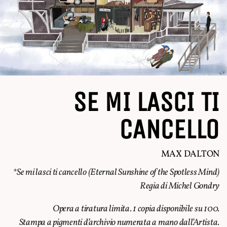
SE MI LASCI TI
CANCELLO
MAX DALTON
*Se mi lasci ti cancello (
Eternal Sunshine of the Spotless Mind
)
Regia di Michel Gondry
Opera a tiratura limita. 1 copia disponibile su 100.
Stampa a pigmenti d’archivio numerata a mano dall’Artista.