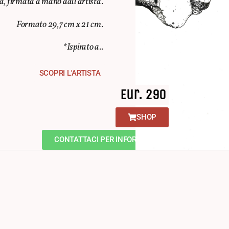
a, firmata a mano dall’artista.
Formato 29,7 cm x 21 cm.
*Ispirato a..
SCOPRI L'ARTISTA
Eur. 290
SHOP
CONTATTACI PER INFORMAZIONI