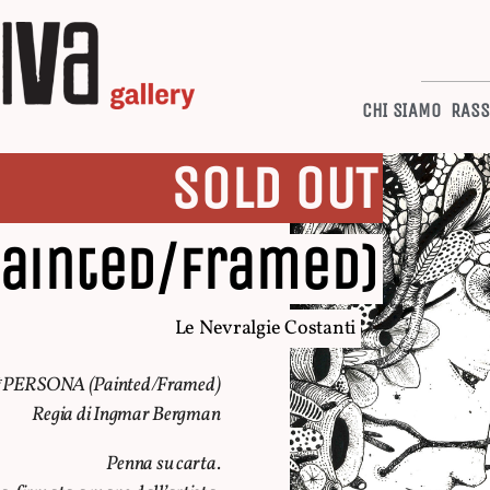
CHI SIAMO
RASS
SOLD OUT
Painted/Framed)
Le Nevralgie Costanti
*PERSONA (Painted/Framed)
Regia di Ingmar Bergman
Penna su carta.