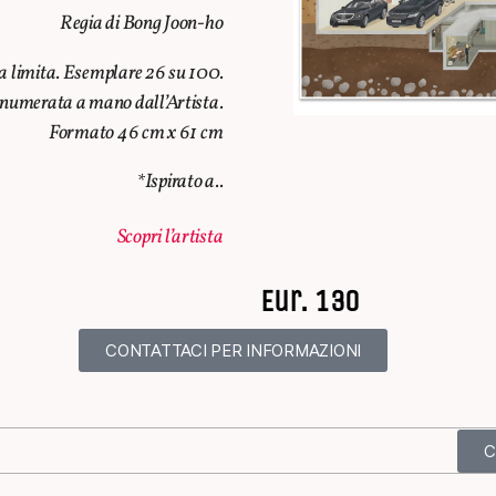
Regia di Bong Joon-ho
a limita. Esemplare 26 su 100.
o numerata a mano dall’Artista.
Formato 46 cm x 61 cm
*Ispirato a..
Scopri l’artista
Eur. 130
CONTATTACI PER INFORMAZIONI
C