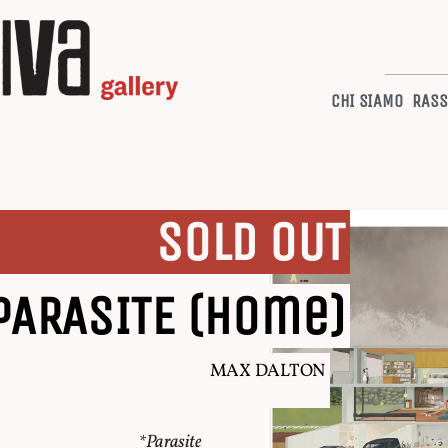
CHI SIAMO
RASS
SOLD OUT
PARASITE (Home)
MAX DALTON
*Parasite