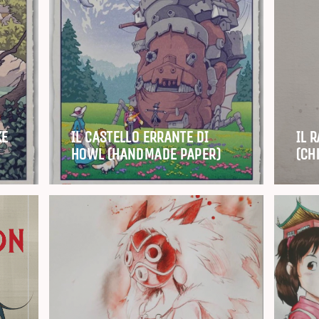
KE
IL CASTELLO ERRANTE DI
IL 
HOWL (HANDMADE PAPER)
(Ch