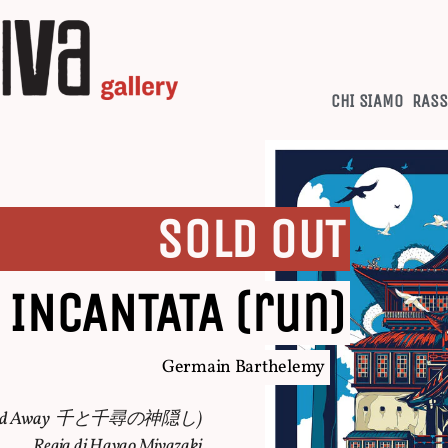
CHI SIAMO
RASS
SOLD OUT
’ INCANTATA (run)
Germain Barthelemy
ed Away
千と千尋の神隠し)
Regia di Hayao Miyazaki