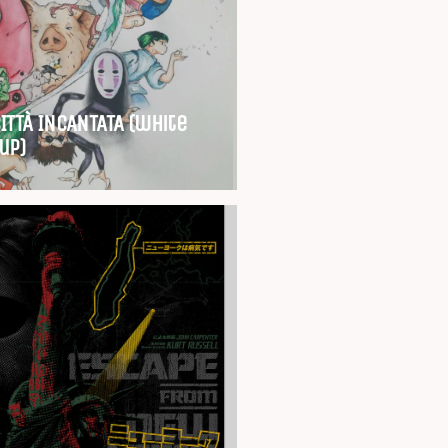
CITTÀ INCANTATA (white
up)