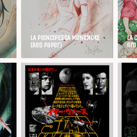
LA PRINCIPESSA MONONOKE
LA 
(Red Paper)
gro