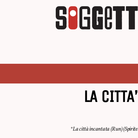
LA CITTA
*La città incantata (Run) (
Spirit