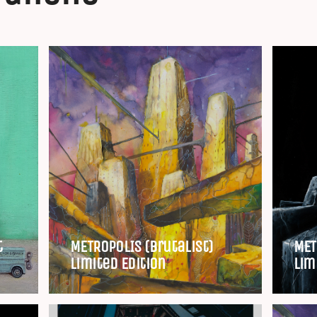
t
METROPOLIS (Brutalist)
MET
Limited Edition
Lim