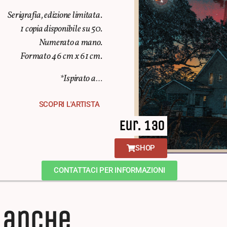
Serigrafia, edizione limitata.
1 copia disponibile su 50.
Numerato a mano.
Formato 46 cm x 61 cm.
*Ispirato a…
SCOPRI L'ARTISTA
Eur. 130
SHOP
CONTATTACI PER INFORMAZIONI
e anche