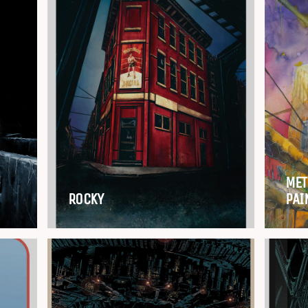
MET
ROCKY
PAI