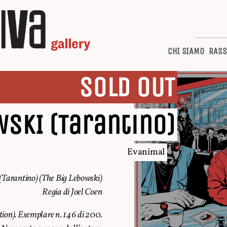
CHI SIAMO
RASS
SOLD OUT
WSKI (Tarantino)
Evanimal
(Tarantino) (
The Big Lebowski
)
Regia di Joel Coen
ition). Esemplare n. 146 di 200.