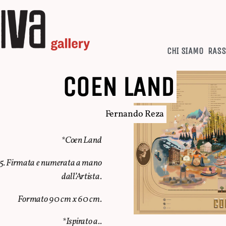
CHI SIAMO
RASS
COEN LAND
Fernando Reza
*Coen Land
i 35. Firmata e numerata a mano
dall’Artista.
Formato 90 cm x 60 cm.
*Ispirato a..