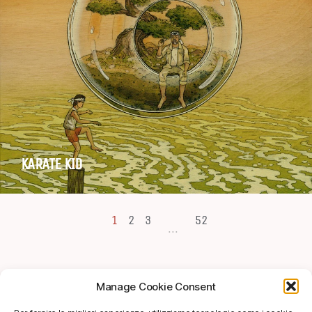
KARATE KID
1
2
3
52
...
Manage Cookie Consent
SHOP