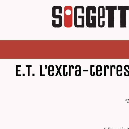
E.T. l’extra-terre
*E