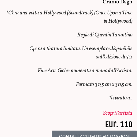
Cranio Dsgn
*C’era una volta a Hollywood (Soundtrack) (
Once Upon a Time
in Hollywood
)
Regia di Quentin Tarantino
Opera a tiratura limitata. Un esemplare disponibile
sull’edizione di 50.
Fine Arte Giclee numerata a mano dall’Artista.
Formato 30,5 cm x 30,5 cm.
*Ispirato a..
Scopri l’artista
Eur. 110
CONTATTACI PER INFORMAZIONI