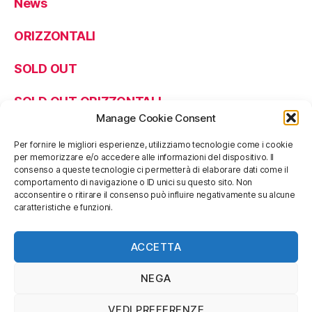
News
ORIZZONTALI
SOLD OUT
SOLD OUT ORIZZONTALI
Manage Cookie Consent
Per fornire le migliori esperienze, utilizziamo tecnologie come i cookie
per memorizzare e/o accedere alle informazioni del dispositivo. Il
SHOP
consenso a queste tecnologie ci permetterà di elaborare dati come il
info@soggettivagallery.com
comportamento di navigazione o ID unici su questo sito. Non
acconsentire o ritirare il consenso può influire negativamente su alcune
caratteristiche e funzioni.
[mailpoet_form id="3"]
ACCETTA
NEGA
VEDI PREFERENZE