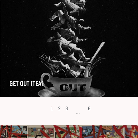
GET OUT (TEA)
1
2
3
6
...