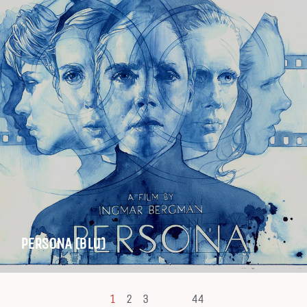
PERSONA (Blu)
1
2
3
44