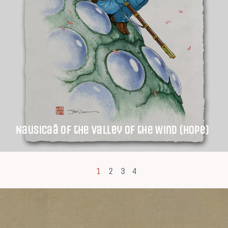
Nausicaä of the Valley of the Wind (Hope)
1
2
3
4