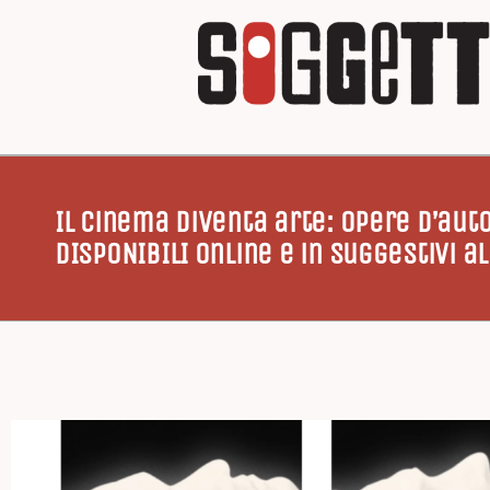
Il Cinema diventa arte: opere d’auto
DISPONIBILI online e in suggestivi a