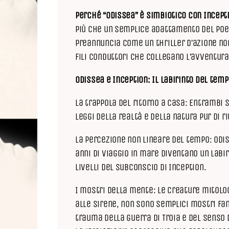
Perché “Odissea” è simbiotico con Incept
Più che un semplice adattamento del poem
preannuncia come un thriller d’azione non
fili conduttori che collegano l’avventura
Odissea e Inception: Il labirinto del tem
La trappola del ritorno a casa: Entrambi s
leggi della realtà e della natura pur di ri
La percezione non lineare del tempo: Odis
anni di viaggio in mare diventano un labir
livelli del subconscio di Inception.
I mostri della mente: Le creature mitolo
alle Sirene, non sono semplici mostri fan
trauma della guerra di Troia e del senso