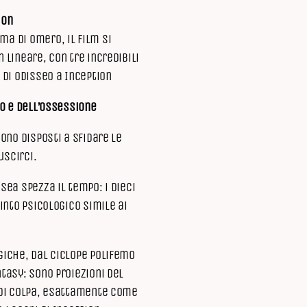
ion
a di Omero, il film si
 lineare, con tre incredibili
 di Odisseo a Inception
po e dell’ossessione
ono disposti a sfidare le
uscirci.
sea spezza il tempo: i dieci
into psicologico simile ai
giche, dal ciclope Polifemo
tasy: sono proiezioni del
 di colpa, esattamente come