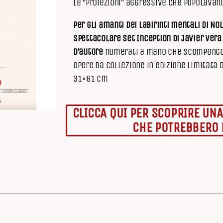
le “proiezioni” aggressive che popolavano
Per gli amanti dei labirinti mentali di No
spettacolare set Inception di Javier Vera
d’autore
numerati a mano che scompongono
opere da collezione in edizione limitata 
31×61 cm
CLICCA QUI PER SCOPRIRE UNA
CHE POTREBBERO 