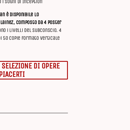
 i sogni di Inception
lan è disponibile lo
 Lainez, composto da 4 poster
 i livelli del subconscio. 4
di 50 copie formato verticale
 SELEZIONE DI OPERE
PIACERTI