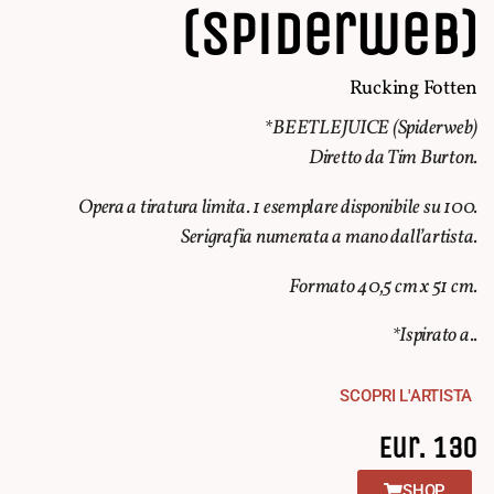
(Spiderweb)
Rucking Fotten
*BEETLEJUICE (Spiderweb)
Diretto da Tim Burton.
Opera a tiratura limita. 1 esemplare disponibile su 100.
Serigrafia
n
umerata a mano dall’artista.
Formato 40,5 cm x 51 cm.
*Ispirato a..
SCOPRI L'ARTISTA
Eur. 130
SHOP