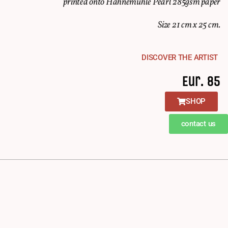
printed onto Hahnemühle Pearl 285gsm paper
Size 21 cm x 25 cm.
DISCOVER THE ARTIST
Eur. 85
SHOP
contact us