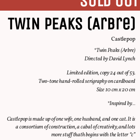
SOLD OUT
TWIN PEAKS (Arbre)
Castlepop
*Twin Peaks (Arbre)
Directed by David Lynch
Limited edition, copy 24 out of 53.
Two-tone hand-rolled serigraphy on cardboard
Size 10 cm x 20 cm
*Inspired by…
Castlepop is made up of one wife, one husband, and one cat. It is
a consortium of construction, a cabal of creativity, and lots
more stuff thath begins with the letter “c”