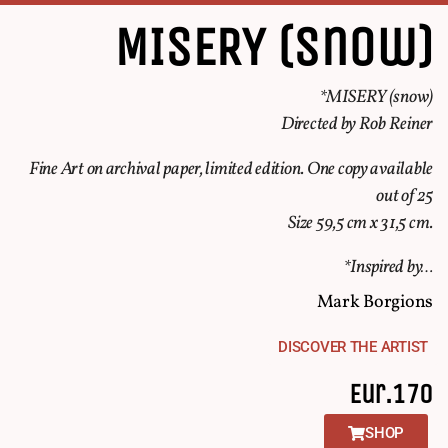
MISERY (snow)
*MISERY (snow)
Directed by Rob Reiner
Fine Art on archival paper, limited edition. One copy available
out of 25
Size 59,5 cm x 31,5 cm.
*Inspired by…
Mark Borgions
DISCOVER THE ARTIST
Eur.170
SHOP